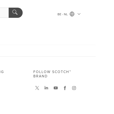
BE - NL
NG
FOLLOW SCOTCH™
BRAND