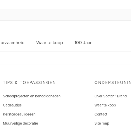
urzaamheid
Waar te koop
100 Jaar
TIPS & TOEPASSINGEN
ONDERSTEUNI
Schoolprojecten en benodigdheden
Over Scotch™ Brand
Cadeautips
Waar te koop
Kerstcadeau ideeën
Contact
Muurveilige decoratie
Site map