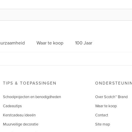
urzaamheid
Waar te koop
100 Jaar
TIPS & TOEPASSINGEN
ONDERSTEUNI
Schoolprojecten en benodigdheden
Over Scotch™ Brand
Cadeautips
Waar te koop
Kerstcadeau ideeën
Contact
Muurveilige decoratie
Site map