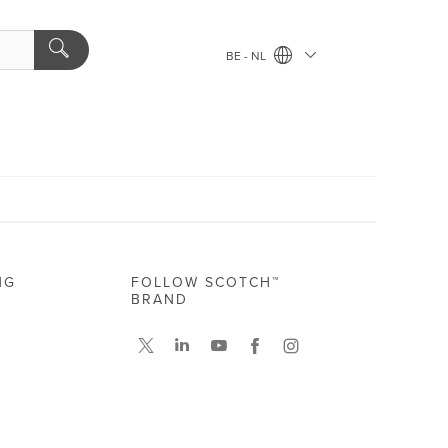
BE - NL
NG
FOLLOW SCOTCH™
BRAND