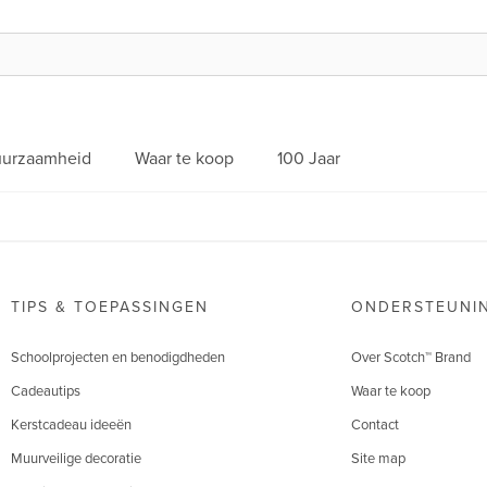
urzaamheid
Waar te koop
100 Jaar
TIPS & TOEPASSINGEN
ONDERSTEUNI
Schoolprojecten en benodigdheden
Over Scotch™ Brand
Cadeautips
Waar te koop
Kerstcadeau ideeën
Contact
Muurveilige decoratie
Site map