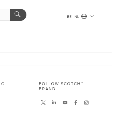
BE - NL
NG
FOLLOW SCOTCH™
BRAND