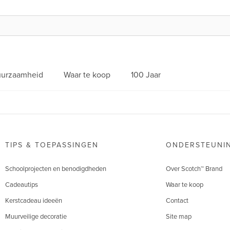
urzaamheid
Waar te koop
100 Jaar
TIPS & TOEPASSINGEN
ONDERSTEUNI
Schoolprojecten en benodigdheden
Over Scotch™ Brand
Cadeautips
Waar te koop
Kerstcadeau ideeën
Contact
Muurveilige decoratie
Site map