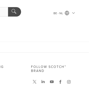
BE - NL
NG
FOLLOW SCOTCH™
BRAND