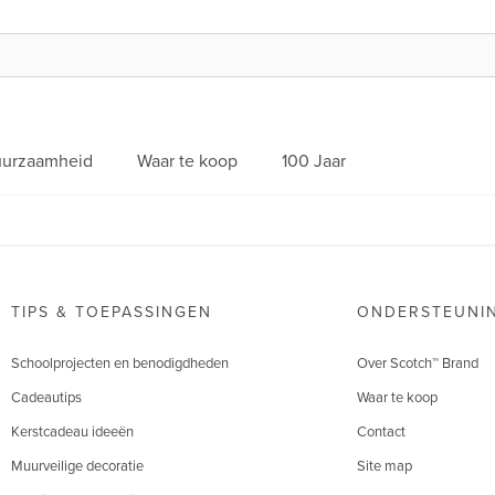
urzaamheid
Waar te koop
100 Jaar
TIPS & TOEPASSINGEN
ONDERSTEUNI
Schoolprojecten en benodigdheden
Over Scotch™ Brand
Cadeautips
Waar te koop
Kerstcadeau ideeën
Contact
Muurveilige decoratie
Site map