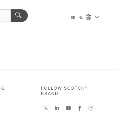
BE - NL
NG
FOLLOW SCOTCH™
BRAND