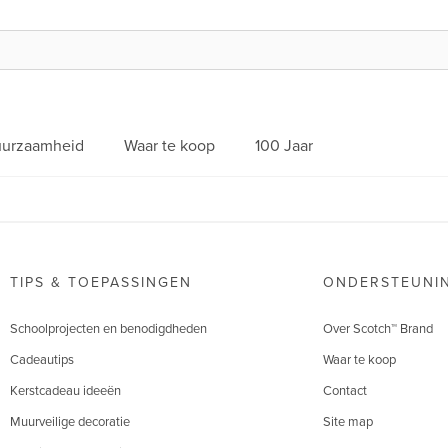
urzaamheid
Waar te koop
100 Jaar
TIPS & TOEPASSINGEN
ONDERSTEUNI
Schoolprojecten en benodigdheden
Over Scotch™ Brand
Cadeautips
Waar te koop
Kerstcadeau ideeën
Contact
Muurveilige decoratie
Site map