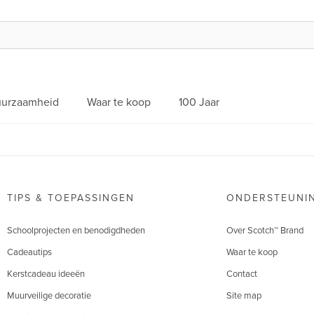
urzaamheid
Waar te koop
100 Jaar
TIPS & TOEPASSINGEN
ONDERSTEUNI
Schoolprojecten en benodigdheden
Over Scotch™ Brand
Cadeautips
Waar te koop
Kerstcadeau ideeën
Contact
Muurveilige decoratie
Site map