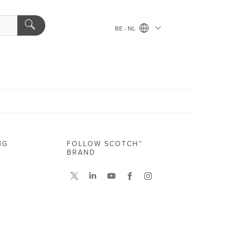
BE - NL
NG
FOLLOW SCOTCH™
BRAND