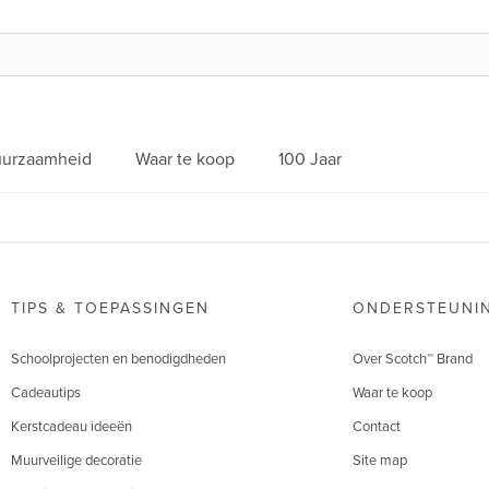
urzaamheid
Waar te koop
100 Jaar
TIPS & TOEPASSINGEN
ONDERSTEUNI
Schoolprojecten en benodigdheden
Over Scotch™ Brand
Cadeautips
Waar te koop
Kerstcadeau ideeën
Contact
Muurveilige decoratie
Site map