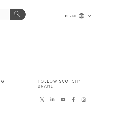
BE - NL
NG
FOLLOW SCOTCH™
BRAND