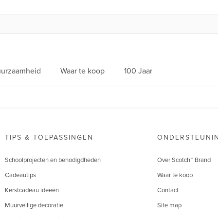
urzaamheid
Waar te koop
100 Jaar
TIPS & TOEPASSINGEN
ONDERSTEUNI
Schoolprojecten en benodigdheden
Over Scotch™ Brand
Cadeautips
Waar te koop
Kerstcadeau ideeën
Contact
Muurveilige decoratie
Site map