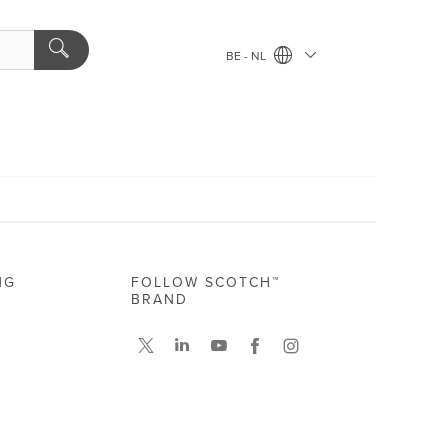
BE - NL
NG
FOLLOW SCOTCH™
BRAND