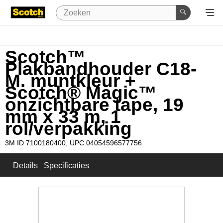
Scotch™
Plakbandhouder C18-
M. muntkleur +
Scotch® Magic™
onzichtbare tape, 19
mm x 33 m, 1
rol/verpakking
3M ID 7100180400
UPC 04054596577756
Details
Specificaties