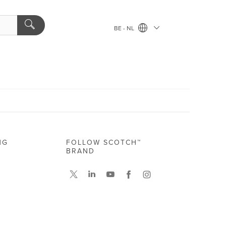
BE - NL
NG
FOLLOW SCOTCH™
BRAND