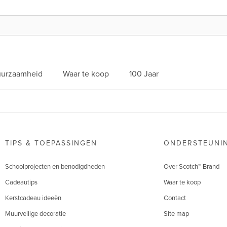
urzaamheid
Waar te koop
100 Jaar
TIPS & TOEPASSINGEN
ONDERSTEUNI
Schoolprojecten en benodigdheden
Over Scotch™ Brand
Cadeautips
Waar te koop
Kerstcadeau ideeën
Contact
Muurveilige decoratie
Site map