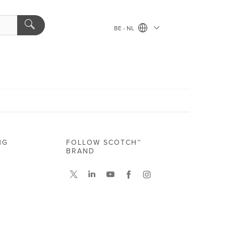
BE - NL
NG
FOLLOW SCOTCH™
BRAND