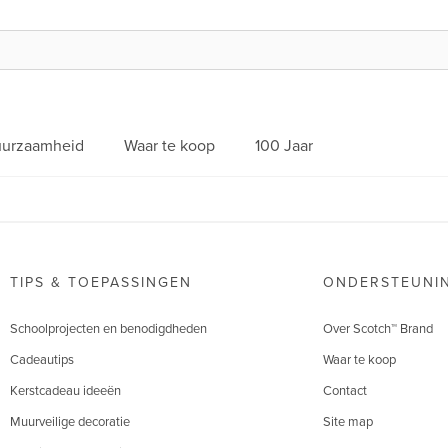
urzaamheid
Waar te koop
100 Jaar
TIPS & TOEPASSINGEN
ONDERSTEUNI
Schoolprojecten en benodigdheden
Over Scotch™ Brand
Cadeautips
Waar te koop
Kerstcadeau ideeën
Contact
Muurveilige decoratie
Site map